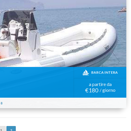
BARCA INTERA
a partire da
€180
/ giorno
8
1
2