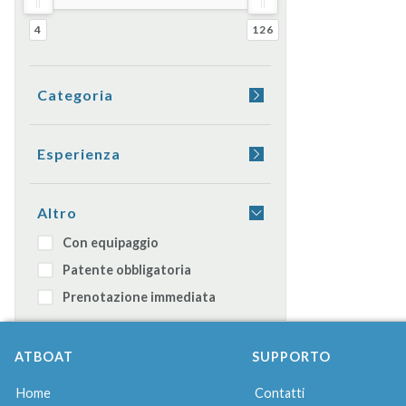
4
126
Categoria
Yacht
Barca a vela
Esperienza
Gommone
Aperitivo a bordo
Catamarano
Cena a bordo
Altro
Moto d'acqua
Dormire in barca
Con equipaggio
Caicco
Transfer
Patente obbligatoria
Barca giornaliera
Prenotazione immediata
ATBOAT
SUPPORTO
Home
Contatti