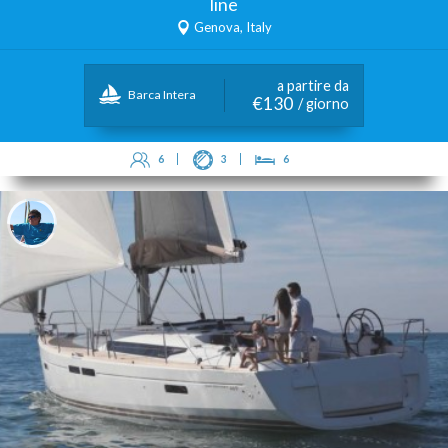
line
Genova, Italy
a partire da
Barca Intera
€130
/ giorno
6
3
6