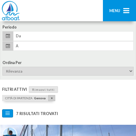
MENU
Periodo
Home
Ricerca
Contatti
Ordina Per
Aggiungi imbarcazione
Accedi
FILTRI ATTIVI
Rimuovi tutti
Registrati
x
CITTÀ DI PARTENZA
Genova
7 RISULTATI TROVATI