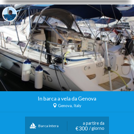
In barca a vela da Genova
Genova, Italy
a partire da
Barca Intera
€300
/ giorno