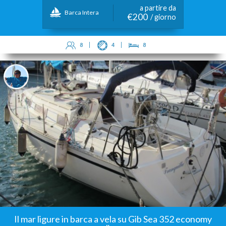
a partire da
Barca Intera
€200
/ giorno
8
4
8
Il mar ligure in barca a vela su Gib Sea 352 economy