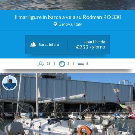
Il mar ligure in barca a vela su Rodman RO 330
Genova, Italy
a partire da
Barca Intera
€233
/ giorno
13
2
6