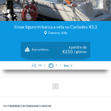
Il mar ligure in barca a vela su Cyclades 43.3
Genova, Italy
a partire da
Barca Intera
€210
/ giorno
10
3
6
POTREBBERO INTERESSARTI ANCHE