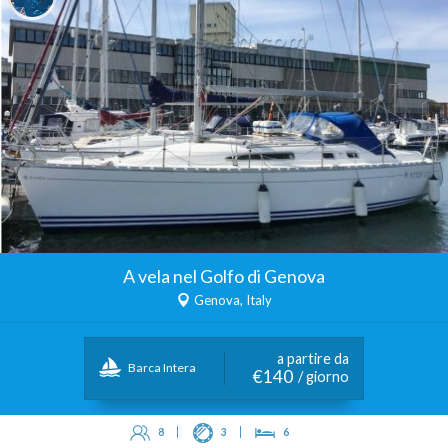
A vela nel Golfo di Genova
Genova, Italy
a partire da
Barca Intera
€140
/ giorno
8
3
6