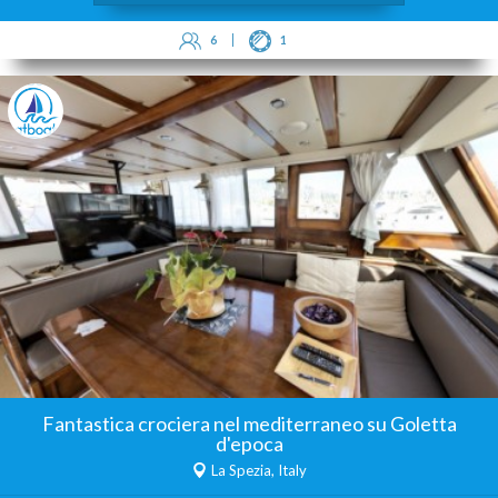
6
1
Fantastica crociera nel mediterraneo su Goletta
d'epoca
La Spezia, Italy