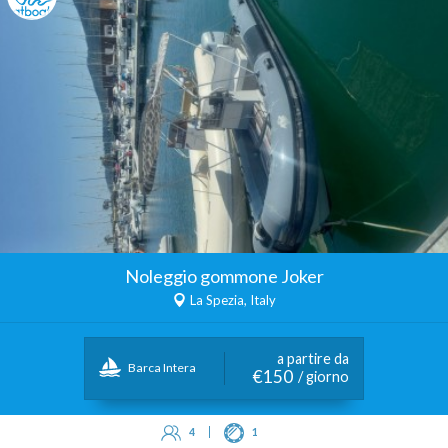
Noleggio gommone Joker
La Spezia, Italy
a partire da
Barca Intera
€150
/ giorno
4
1