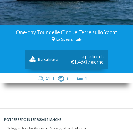
One-day Tour delle Cinque Terre sullo Yacht
La Spezia, Italy
a partire da
Barca Intera
€1.450
/ giorno
14
2
4
POTREBBERO INTERESSARTI ANCHE
Noleggio barche
Amieira
Noleggio barche
Forio