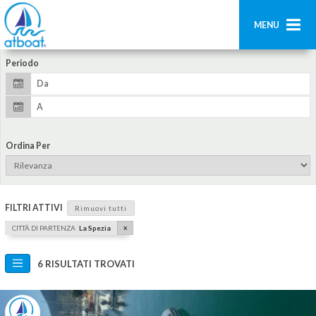
MENU
Periodo
Home
Ricerca
Contatti
Ordina Per
Aggiungi imbarcazione
Accedi
FILTRI ATTIVI
Rimuovi tutti
Registrati
x
CITTÀ DI PARTENZA
La Spezia
6 RISULTATI TROVATI