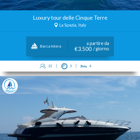
Luxury tour delle Cinque Terre
La Spezia, Italy
a partire da
Barca Intera
€3.500
/ giorno
22
3
6