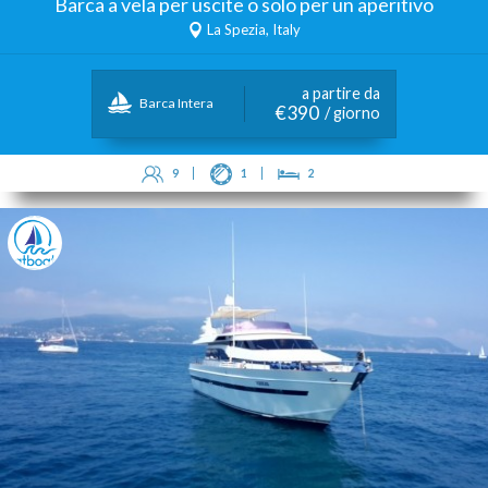
Barca a vela per uscite o solo per un aperitivo
La Spezia, Italy
a partire da
Barca Intera
€390
/ giorno
9
1
2