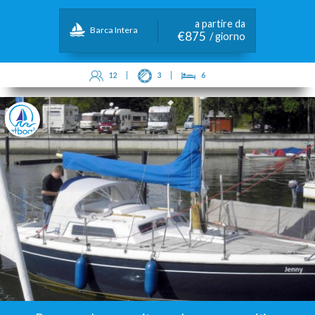
a partire da
Barca Intera
€875
/ giorno
12
3
6