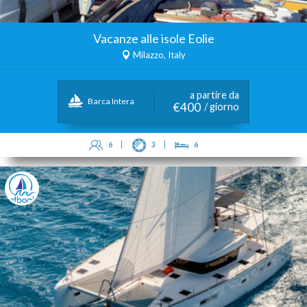
Vacanze alle isole Eolie
Milazzo, Italy
a partire da
Barca Intera
€400
/ giorno
6
3
6