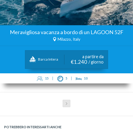
Meravigliosa vacanza a bordo di un LAGOON 52F
Milazzo, Italy
a partire da
Barca Intera
€1.240
/ giorno
15
5
10
POTREBBERO INTERESSARTI ANCHE