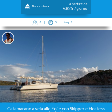
a partire da
Barca Intera
€825
/ giorno
8
5
8
Catamarano a vela alle Eolie con Skipper e Hostess