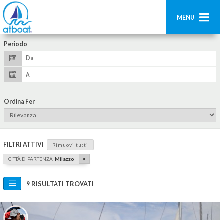
MENU
Periodo
Home
Ricerca
Contatti
Ordina Per
Aggiungi imbarcazione
Accedi
FILTRI ATTIVI
Rimuovi tutti
Registrati
x
CITTÀ DI PARTENZA
Milazzo
9 RISULTATI TROVATI