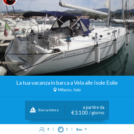
La tua vacanza in barca a Vela alle Isole Eolie
Milazzo, Italy
a partire da
Barca Intera
€3.100
/ giorno
8
5
9