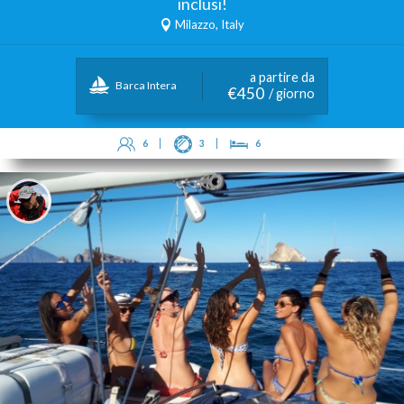
inclusi!
Milazzo, Italy
a partire da
Barca Intera
€450
/ giorno
6
3
6