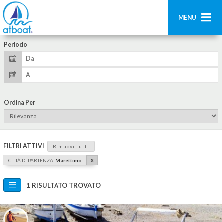
MENU
Periodo
Home
Ricerca
Contatti
Ordina Per
Aggiungi imbarcazione
Accedi
FILTRI ATTIVI
Rimuovi tutti
Registrati
x
CITTÀ DI PARTENZA
Marettimo
1 RISULTATO TROVATO