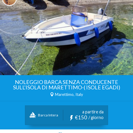
NOLEGGIO BARCA SENZA CONDUCENTE
SULL'ISOLA DI MARETTIMO-( ISOLE EGADI)
Marettimo, Italy
a partire da
Barca Intera
€150
/ giorno