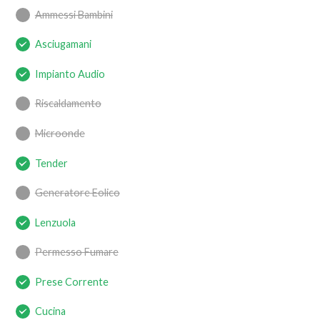
Ammessi Bambini
Asciugamani
Impianto Audio
Riscaldamento
Microonde
Tender
Generatore Eolico
Lenzuola
Permesso Fumare
Prese Corrente
Cucina