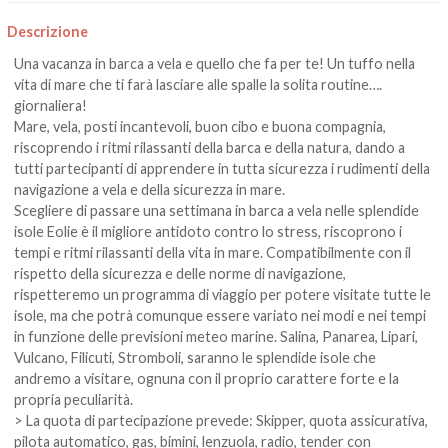
Descrizione
Una vacanza in barca a vela e quello che fa per te! Un tuffo nella
vita di mare che ti farà lasciare alle spalle la solita routine….
giornaliera!
Mare, vela, posti incantevoli, buon cibo e buona compagnia,
riscoprendo i ritmi rilassanti della barca e della natura, dando a
tutti partecipanti di apprendere in tutta sicurezza i rudimenti della
navigazione a vela e della sicurezza in mare.
Scegliere di passare una settimana in barca a vela nelle splendide
isole Eolie è il migliore antidoto contro lo stress, riscoprono i
tempi e ritmi rilassanti della vita in mare. Compatibilmente con il
rispetto della sicurezza e delle norme di navigazione,
rispetteremo un programma di viaggio per potere visitate tutte le
isole, ma che potrà comunque essere variato nei modi e nei tempi
in funzione delle previsioni meteo marine. Salina, Panarea, Lipari,
Vulcano, Filicuti, Stromboli, saranno le splendide isole che
andremo a visitare, ognuna con il proprio carattere forte e la
propria peculiarità.
> La quota di partecipazione prevede: Skipper, quota assicurativa,
pilota automatico, gas, bimini, lenzuola, radio, tender con