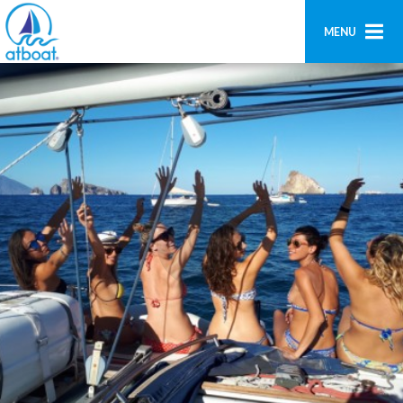
MENU
Home
Ricerca
Contatti
Aggiungi imbarcazione
Accedi
Registrati