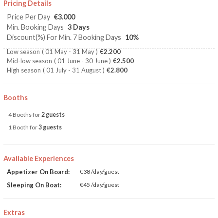
Pricing Details
Price Per Day
€3.000
Min. Booking Days
3 Days
Discount(%) For Min. 7 Booking Days
10%
Low season
( 01 May - 31 May )
€2.200
Mid-low season
( 01 June - 30 June )
€2.500
High season
( 01 July - 31 August )
€2.800
Booths
4 Booths for
2 guests
1 Booth for
3 guests
Available Experiences
Appetizer On Board:
€38 /day/guest
Sleeping On Boat:
€45 /day/guest
Extras