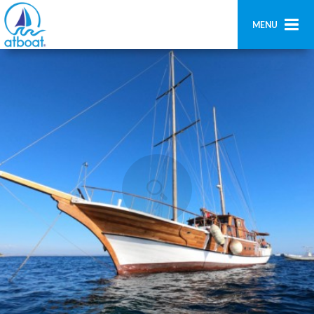
MENU
Home
Search
Contact us
Add boat
Login
Signup