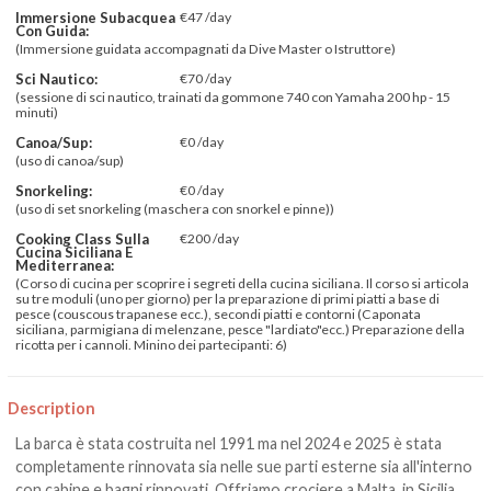
Immersione Subacquea
€47 /day
Con Guida:
(Immersione guidata accompagnati da Dive Master o Istruttore)
Sci Nautico:
€70 /day
(sessione di sci nautico, trainati da gommone 740 con Yamaha 200 hp - 15
minuti)
Canoa/sup:
€0 /day
(uso di canoa/sup)
Snorkeling:
€0 /day
(uso di set snorkeling (maschera con snorkel e pinne))
Cooking Class Sulla
€200 /day
Cucina Siciliana E
Mediterranea:
(Corso di cucina per scoprire i segreti della cucina siciliana. Il corso si articola
su tre moduli (uno per giorno) per la preparazione di primi piatti a base di
pesce (couscous trapanese ecc.), secondi piatti e contorni (Caponata
siciliana, parmigiana di melenzane, pesce "lardiato"ecc.) Preparazione della
ricotta per i cannoli. Minino dei partecipanti: 6)
Description
La barca è stata costruita nel 1991 ma nel 2024 e 2025 è stata
completamente rinnovata sia nelle sue parti esterne sia all'interno
con cabine e bagni rinnovati. Offriamo crociere a Malta, in Sicilia,