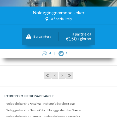
Noleggio gommone Joker
La Spezia, Italy
a partire da
Barca Intera
€150
/ giorno
4
1
POTREBBERO INTERESSARTI ANCHE
Noleggio barche
Antalya
Noleggio barche
Basel
Noleggio barche
Belize City
Noleggio barche
Gaeta
Noleggio barche
Genova
Noleggio barche
Messina