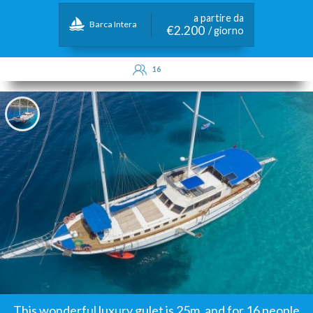
a partire da
Barca Intera
€2.200
/ giorno
16
This wonderful luxury gulet is 25m. and for 16 people