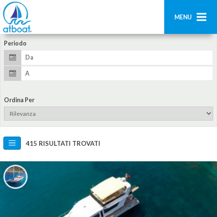
MENU
Periodo
Home
Ricerca
Contatti
Ordina Per
Aggiungi imbarcazione
Accedi
415 RISULTATI TROVATI
Registrati