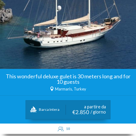
This wonderful deluxe gulet is 30 meters long and for
10 guests
Marmaris, Turkey
a partire da
Barca Intera
€2.850
/ giorno
10