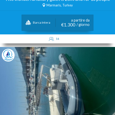
Marmaris, Turkey
a partire da
Barca Intera
€1.300
/ giorno
16