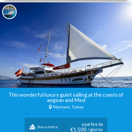
This wonderful luxury gulet sailing at the coasts of
aegean and Med
Marmaris, Turkey
a partire da
Barca Intera
€1.500
/ giorno