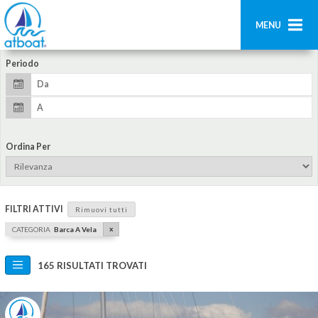
MENU
Periodo
Home
Ricerca
Contatti
Ordina Per
Aggiungi imbarcazione
Accedi
FILTRI ATTIVI
Rimuovi tutti
Registrati
x
CATEGORIA
Barca A Vela
165 RISULTATI TROVATI