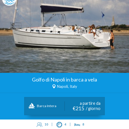
Golfo di Napoli in barca a vela
Napoli, Italy
a partire da
Barca Intera
€215
/ giorno
10
4
8