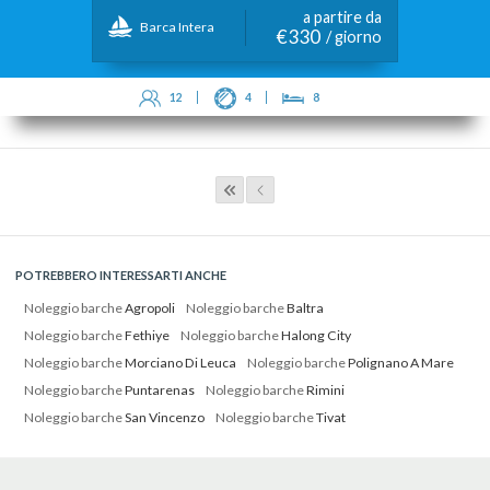
a partire da
Barca Intera
€330
/ giorno
12
4
8
POTREBBERO INTERESSARTI ANCHE
Noleggio barche
Agropoli
Noleggio barche
Baltra
Noleggio barche
Fethiye
Noleggio barche
Halong City
Noleggio barche
Morciano Di Leuca
Noleggio barche
Polignano A Mare
Noleggio barche
Puntarenas
Noleggio barche
Rimini
Noleggio barche
San Vincenzo
Noleggio barche
Tivat