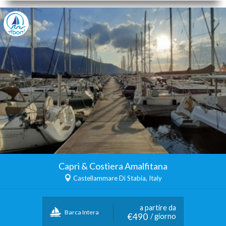
Capri & Costiera Amalfitana
Castellammare Di Stabia, Italy
a partire da
Barca Intera
€490
/ giorno