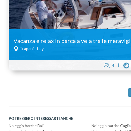
Vacanza e relax in barca a vela tra le meravigl
Trapani, Italy
4
POTREBBERO INTERESSARTI ANCHE
Noleggio barche
Bali
Noleggio barche
Caglia