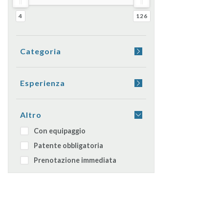
4
126
Categoria
Yacht
Barca a vela
Esperienza
Gommone
Aperitivo a bordo
Catamarano
Cena a bordo
Altro
Moto d'acqua
Dormire in barca
Con equipaggio
Caicco
Transfer
Patente obbligatoria
Barca giornaliera
Prenotazione immediata