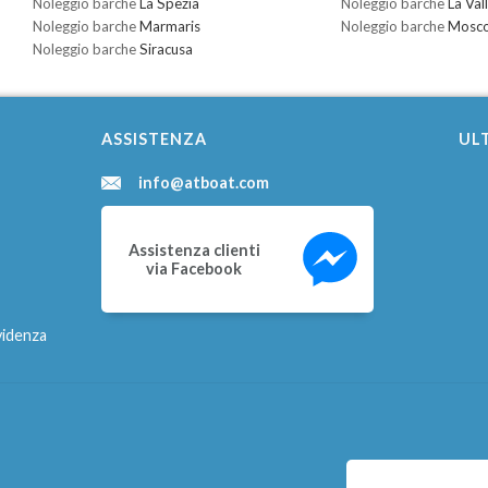
Noleggio barche
La Spezia
Noleggio barche
La Val
Noleggio barche
Marmaris
Noleggio barche
Mosc
Noleggio barche
Siracusa
ASSISTENZA
ULT
info@atboat.com
Assistenza clienti
via Facebook
videnza