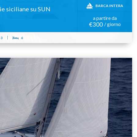
BARCA INTERA
lie siciliane su SUN
a partire da
€300
/ giorno
3
6