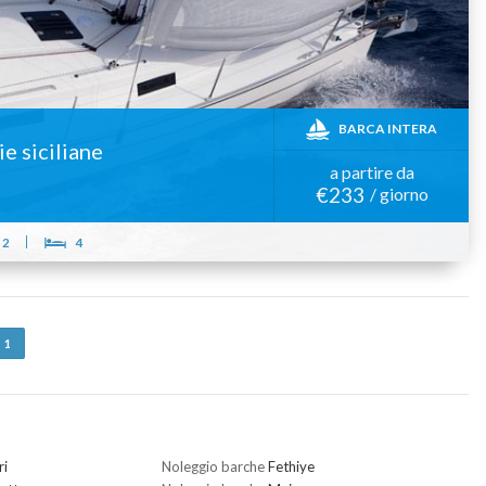
BARCA INTERA
ie siciliane
a partire da
€233
/ giorno
2
4
1
ri
Noleggio barche
Fethiye