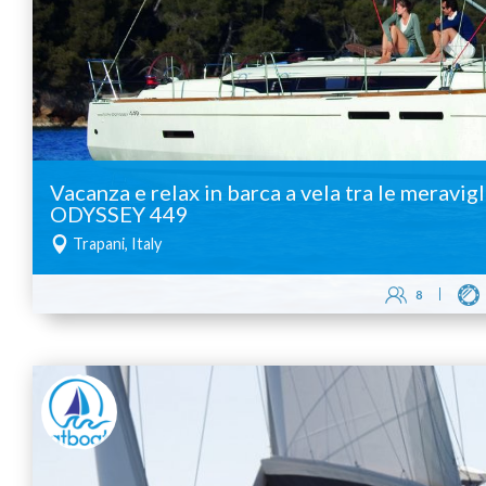
Vacanza e relax in barca a vela tra le meravig
ODYSSEY 449
Trapani, Italy
8