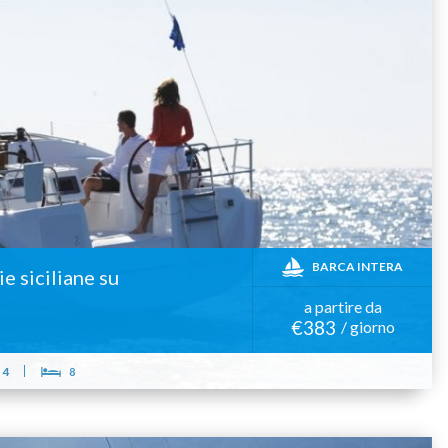
BARCA INTERA
ie siciliane su
a partire da
€383
/ giorno
4
8