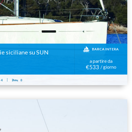
BARCA INTERA
lie siciliane su SUN
a partire da
€533
/ giorno
4
8