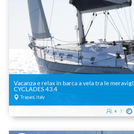
Vacanza e relax in barca a vela tra le meravigl
CYCLADES 43.4
Trapani, Italy
8