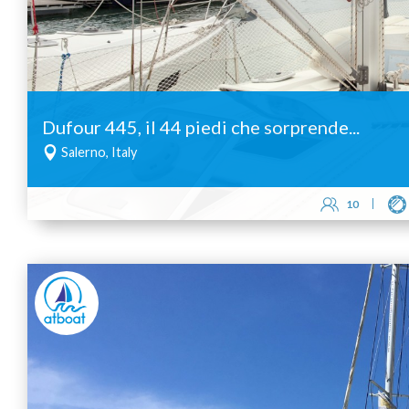
Dufour 445, il 44 piedi che sorprende...
Salerno, Italy
10