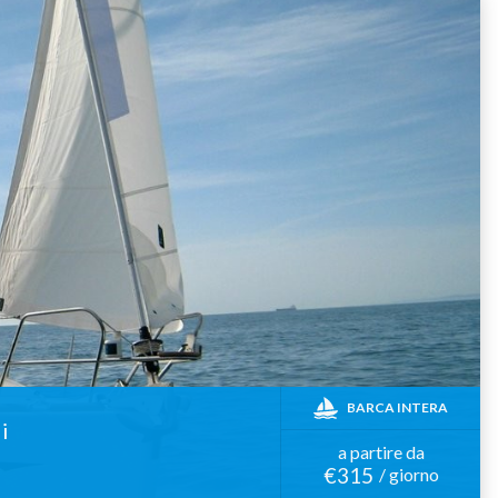
BARCA INTERA
i
a partire da
€315
/ giorno