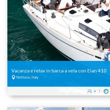
Vacanza e relax in barca a vela con Elan 410
Nettuno, Italy
8