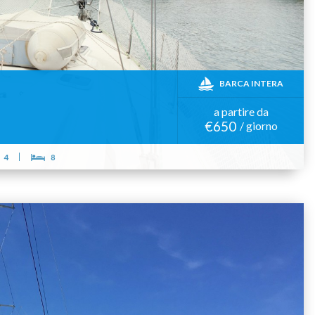
BARCA INTERA
a partire da
€650
/ giorno
4
8