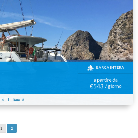
BARCA INTERA
a partire da
€543
/ giorno
4
8
1
2