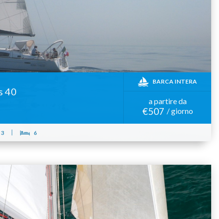
BARCA INTERA
s 40
a partire da
€507
/ giorno
3
6