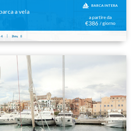
BARCA INTERA
arca a vela
a partire da
€386
/ giorno
4
8