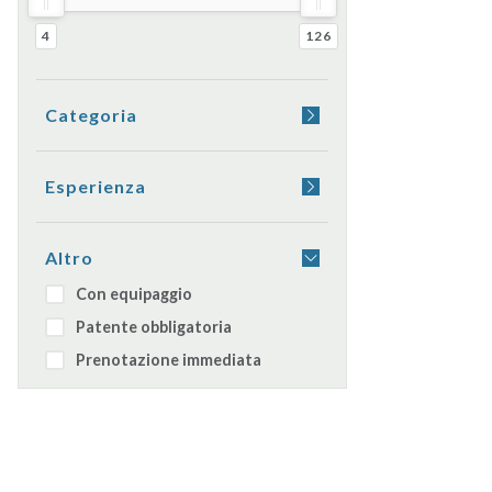
4
126
Categoria
Yacht
Barca a vela
Esperienza
Gommone
Aperitivo a bordo
Catamarano
Cena a bordo
Altro
Moto d'acqua
Dormire in barca
Con equipaggio
Caicco
Transfer
Patente obbligatoria
Barca giornaliera
Prenotazione immediata