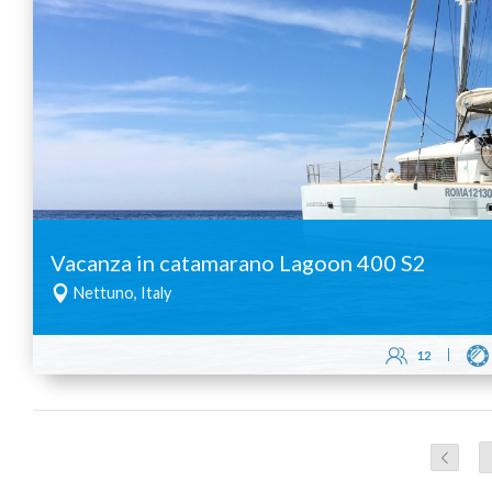
Vacanza in catamarano Lagoon 400 S2
Nettuno, Italy
12