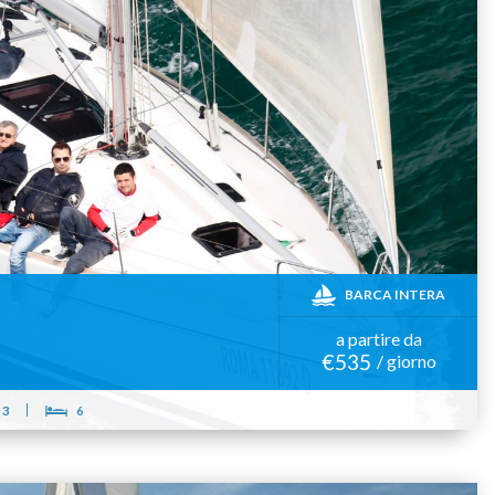
BARCA INTERA
a partire da
€535
/ giorno
3
6