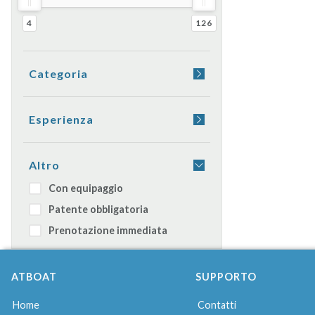
4
126
Categoria
Yacht
Barca a vela
Esperienza
Gommone
Aperitivo a bordo
Catamarano
Cena a bordo
Altro
Moto d'acqua
Dormire in barca
Con equipaggio
Caicco
Transfer
Patente obbligatoria
Barca giornaliera
Prenotazione immediata
ATBOAT
SUPPORTO
Home
Contatti