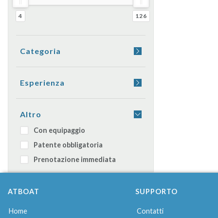
4
126
Categoria
Yacht
Barca a vela
Esperienza
Gommone
Aperitivo a bordo
Catamarano
Cena a bordo
Altro
Moto d'acqua
Dormire in barca
Con equipaggio
Caicco
Transfer
Patente obbligatoria
Barca giornaliera
Prenotazione immediata
ATBOAT
SUPPORTO
Home
Contatti