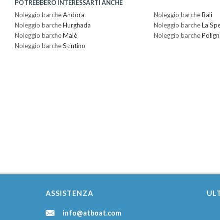
POTREBBERO INTERESSARTI ANCHE
Noleggio barche
Andora
Noleggio barche
Bali
Noleggio barche
Hurghada
Noleggio barche
La Spe
Noleggio barche
Malè
Noleggio barche
Polig
Noleggio barche
Stintino
ASSISTENZA
ULT
info@atboat.com