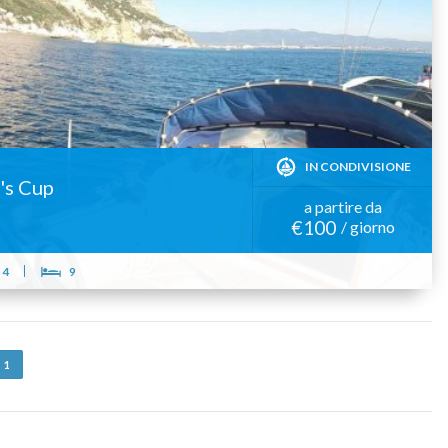
IN CONDIVISIONE
's Cup
a partire da
€100
/ giorno
4
9
1