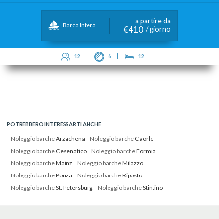
a partire da
Barca Intera
€410
/ giorno
12
6
12
POTREBBERO INTERESSARTI ANCHE
Noleggio barche
Arzachena
Noleggio barche
Caorle
Noleggio barche
Cesenatico
Noleggio barche
Formia
Noleggio barche
Mainz
Noleggio barche
Milazzo
Noleggio barche
Ponza
Noleggio barche
Riposto
Noleggio barche
St. Petersburg
Noleggio barche
Stintino