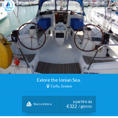
Exlore the Ionian Sea .
Corfu, Greece
a partire da
Barca Intera
€322
/ giorno