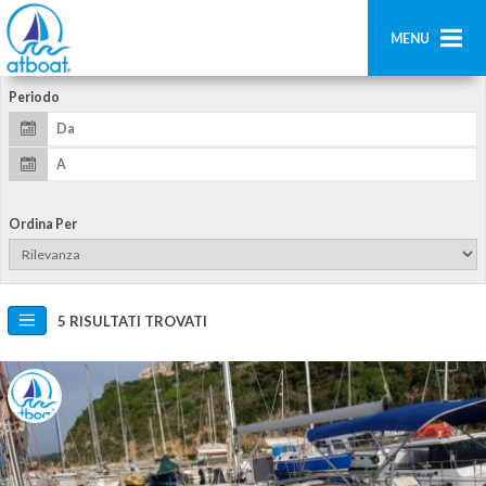
MENU
Periodo
Home
Ricerca
Contatti
Ordina Per
Aggiungi imbarcazione
Accedi
5 RISULTATI TROVATI
Registrati