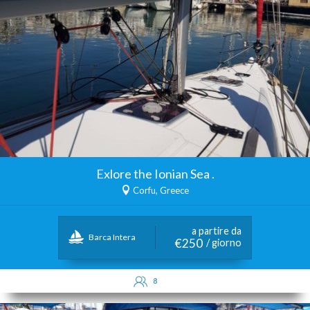
Exlore the Ionian Sea .
Corfu, Greece
a partire da
Barca Intera
€250
/ giorno
8