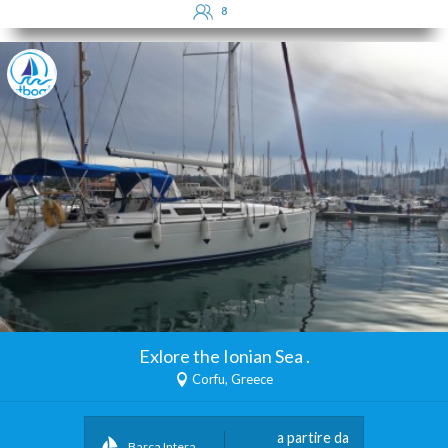
8
Exlore the Ionian Sea .
Corfu, Greece
a partire da
Barca Intera