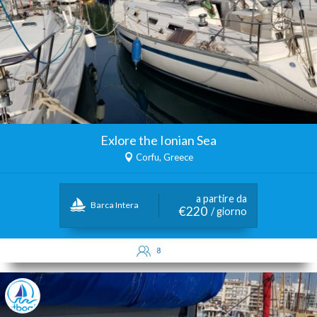
Exlore the Ionian Sea
Corfu, Greece
a partire da
Barca Intera
€220
/ giorno
8