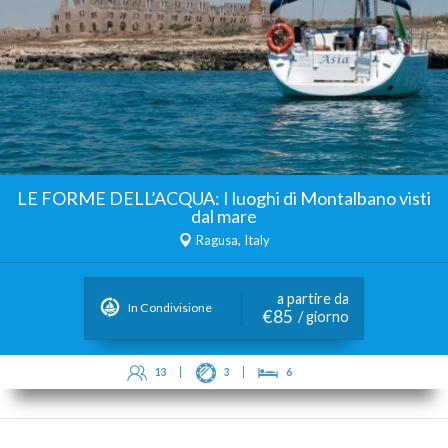
LE FORME DELL’ACQUA: I luoghi di Montalbano visti
dal mare
Ragusa, Italy
a partire da
In Condivisione
€85
/ giorno
13
3
6