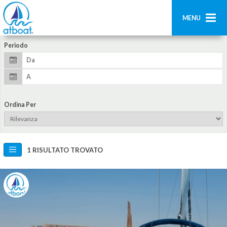
MENU
Periodo
Home
Ricerca
Contatti
Ordina Per
Aggiungi imbarcazione
Accedi
1 RISULTATO TROVATO
Registrati