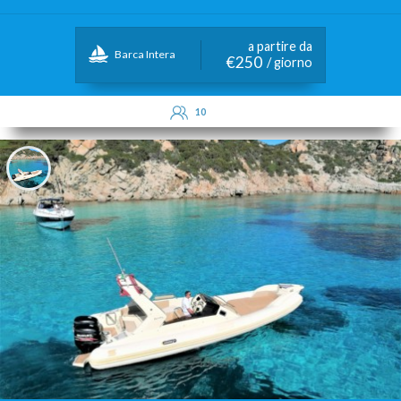
a partire da
Barca Intera
€250
/ giorno
10