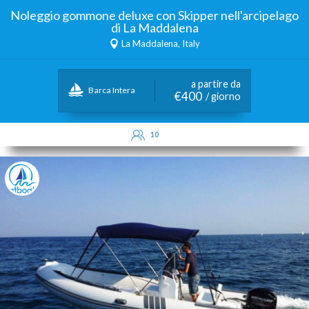
Noleggio gommone deluxe con Skipper nell'arcipelago
di La Maddalena
La Maddalena, Italy
a partire da
Barca Intera
€400
/ giorno
10