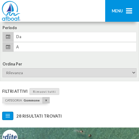
MENU
Periodo
Home
Ricerca
Contatti
Ordina Per
Aggiungi imbarcazione
Accedi
FILTRI ATTIVI
Rimuovi tutti
Registrati
x
CATEGORIA
Gommone
28 RISULTATI TROVATI