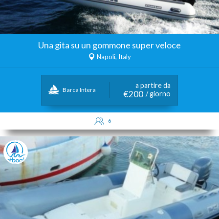
Una gita su un gommone super veloce
Napoli, Italy
a partire da
Barca Intera
€200
/ giorno
6