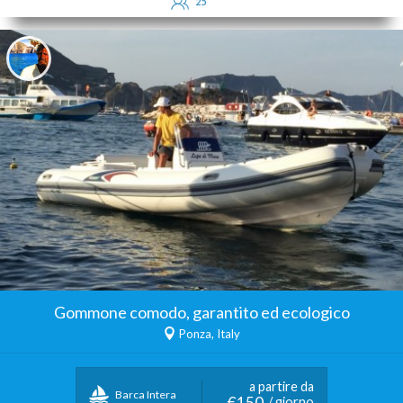
25
Gommone comodo, garantito ed ecologico
Ponza, Italy
a partire da
Barca Intera
€150
/ giorno