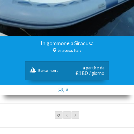
In gommone a Siracusa
Siracusa, Italy
a partire da
Barca Intera
€180
/ giorno
8