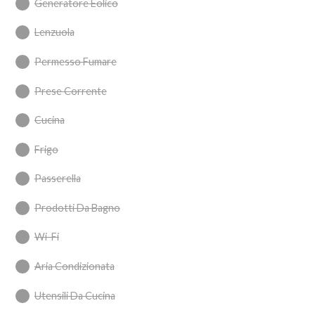
Generatore Eolico
Lenzuola
Permesso Fumare
Prese Corrente
Cucina
Frigo
Passerella
Prodotti Da Bagno
Wi-Fi
Aria Condizionata
Utensili Da Cucina