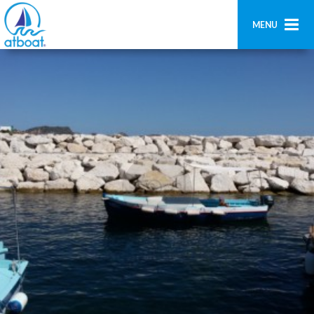
MENU
Home
Ricerca
Contatti
Aggiungi imbarcazione
Accedi
Registrati