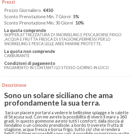
Prezzi
Prezzo Giornaliero
€450
Sconto Prenotazione Min. 7 Giorni
5%
Sconto Prenotazione Min. 30 Giorni
10%
La quota comprende
SKIPPER,ATTREZZATURA DI SNORKELING E PESCA,BORSE FRIGO
,ACQUA E FRUTTA FRESCA DI STAGIONE,PERMESSI PER LO
SNORKELING E PESCA LELLE AREE MARINE PROTETTE.
La quota non comprende
CARBURANTE
Condizioni di pagamento
PAGAMENTO IN CONTANTI LO STESSO GIORNO IN LOCO
Descrizione
Sono un solare siciliano che ama
profondamente la sua terra.
Sarà un piacere portarvi a vedere le bellissime spiagge e le calette
di Siracusa sud. Con me avrete la possibilità di vivere il mare a 360
gradi. In questo gommone avrete tutti i comfort; dalla doccia al
tendalino o un comodo prendisole. a bordo troverete frutta di
stagione, acqua fresca e borsa frigo, tutto cio' che vi renderà
felici! Gli itinerari possibili sono vari. é possibile organizzare uscite