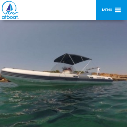
MENU
Home
Ricerca
Contatti
Aggiungi imbarcazione
Accedi
Registrati