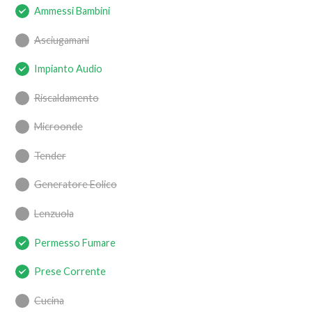
Ammessi Bambini
Asciugamani
Impianto Audio
Riscaldamento
Microonde
Tender
Generatore Eolico
Lenzuola
Permesso Fumare
Prese Corrente
Cucina