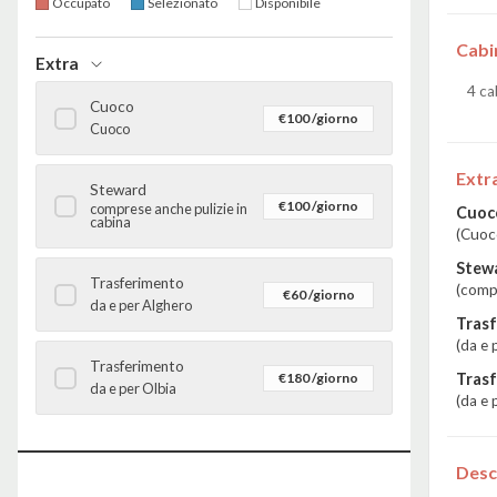
Occupato
Selezionato
Disponibile
Cabi
Extra
4 ca
Cuoco
€100 /giorno
Cuoco
Extr
Steward
€100 /giorno
comprese anche pulizie in
Cuoco
cabina
(Cuoc
Stew
Trasferimento
(compr
€60 /giorno
da e per Alghero
Tras
(da e 
Trasferimento
€180 /giorno
Tras
da e per Olbia
(da e 
Desc