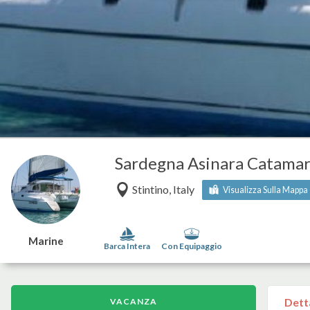
Sardegna Asinara Catamar
Stintino, Italy
Visualizza Sulla Mappa
Marine
Barca Intera
Con Equipaggio
Dett
VACANZA