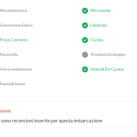
Riscaldamento
Microonde
Generatore Eolico
Lenzuola
Prese Corrente
Cucina
Passerella
Prodotti Da Bagno
Aria Condizionata
Utensili Da Cucina
Pannelli Solari
sioni
 sono recensioni inserite per questa imbarcazione