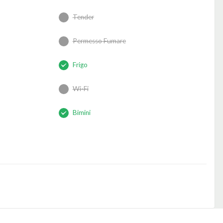
Tender
Permesso Fumare
Frigo
Wi-Fi
Bimini