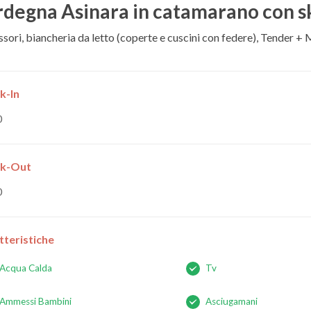
rdegna Asinara in catamarano con s
sori, biancheria da letto (coperte e cuscini con federe), Tender + Mo
k-In
0
k-Out
0
tteristiche
Acqua Calda
Tv
Ammessi Bambini
Asciugamani