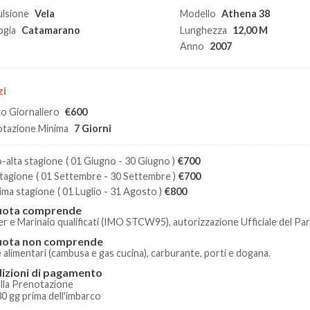
lsione
Vela
Modello
Athena 38
ogia
Catamarano
Lunghezza
12,00 M
Anno
2007
zi
o Giornaliero
€600
tazione Minima
7 Giorni
-alta stagione
( 01 Giugno - 30 Giugno )
€700
stagione
( 01 Settembre - 30 Settembre )
€700
sima stagione
( 01 Luglio - 31 Agosto )
€800
uota comprende
er e Marinaio qualificati (IMO STCW95), autorizzazione Ufficiale del Par
uota non comprende
 alimentari (cambusa e gas cucina), carburante, porti e dogana.
izioni di pagamento
lla Prenotazione
0 gg prima dell'imbarco