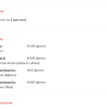
ne
bine da
2 persone
as
 :
€100 /giorno
o )
ard:
€100 /giorno
ese anche pulizie in cabina)
ferimento:
€60 /giorno
per Alghero)
ferimento:
€180 /giorno
per Olbia)
rizione