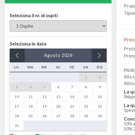
Propu
Tipol
Seleziona il nr. di ospiti
Prez
Seleziona le date
Prezz
Agosto
2026
Preno
LU
MA
ME
GI
VE
SA
DO
Medio
Alta 
1
2
Altis
3
4
5
6
7
8
9
La q
Skipp
10
11
12
13
14
15
16
La q
17
18
19
20
21
22
23
Spese
24
25
26
27
28
29
30
Cond
50% a
31
50% 3