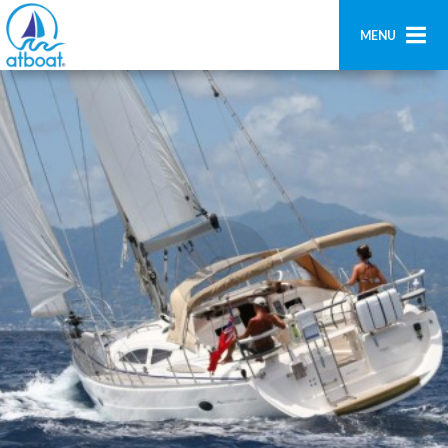
MENU
Home
Ricerca
Contatti
Aggiungi imbarcazione
Accedi
Registrati