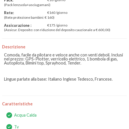
(Pack lenzuola+asciugamani)
Rete:
€160 /giorno
(Rete protezione bambini: € 160)
Assicurazione :
€175 /giorno
(Assicur. Deposito: con riduzione del deposito cauzionale a € 600,00)
Descrizione
Comoda, facile da pilotare e veloce anche con venti deboli. Inclusi
nel prezzo: GPS-Plotter, verricello elettrico, 1 bombola di gas,
Autopilota, Bimini top, Sprayhood, Tender.
Lingue parlate alla base: Italiano Inglese Tedesco, Francese.
Caratteristiche
Acqua Calda
Tv