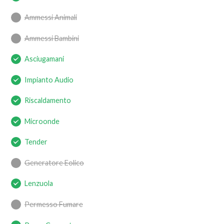
Ammessi Animali
Ammessi Bambini
Asciugamani
Impianto Audio
Riscaldamento
Microonde
Tender
Generatore Eolico
Lenzuola
Permesso Fumare