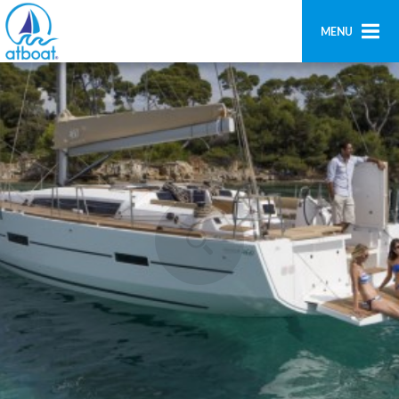
MENU
Home
Ricerca
Contatti
Aggiungi imbarcazione
Accedi
Registrati