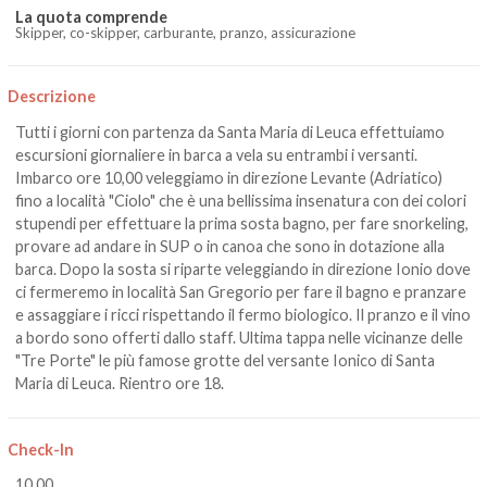
La quota comprende
Skipper, co-skipper, carburante, pranzo, assicurazione
Descrizione
Tutti i giorni con partenza da Santa Maria di Leuca effettuiamo
escursioni giornaliere in barca a vela su entrambi i versanti.
Imbarco ore 10,00 veleggiamo in direzione Levante (Adriatico)
fino a località "Ciolo" che è una bellissima insenatura con dei colori
stupendi per effettuare la prima sosta bagno, per fare snorkeling,
provare ad andare in SUP o in canoa che sono in dotazione alla
barca. Dopo la sosta si riparte veleggiando in direzione Ionio dove
ci fermeremo in località San Gregorio per fare il bagno e pranzare
e assaggiare i ricci rispettando il fermo biologico. Il pranzo e il vino
a bordo sono offerti dallo staff. Ultima tappa nelle vicinanze delle
"Tre Porte" le più famose grotte del versante Ionico di Santa
Maria di Leuca. Rientro ore 18.
Check-In
10,00