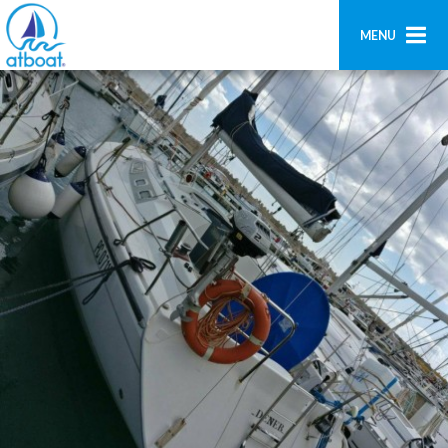
MENU
Home
Ricerca
Contatti
Aggiungi imbarcazione
Accedi
Registrati