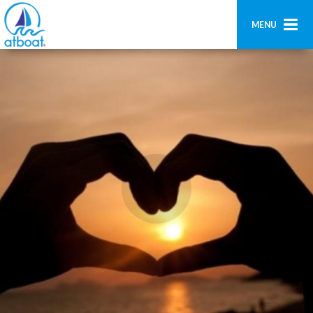
MENU
Home
Ricerca
Contatti
Aggiungi imbarcazione
Accedi
Registrati