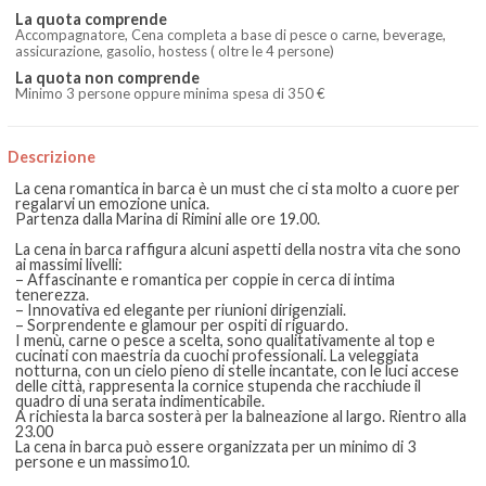
La quota comprende
Accompagnatore, Cena completa a base di pesce o carne, beverage,
assicurazione, gasolio, hostess ( oltre le 4 persone)
La quota non comprende
Minimo 3 persone oppure minima spesa di 350 €
Descrizione
La cena romantica in barca è un must che ci sta molto a cuore per
regalarvi un emozione unica.
Partenza dalla Marina di Rimini alle ore 19.00.
La cena in barca raffigura alcuni aspetti della nostra vita che sono
ai massimi livelli:
– Affascinante e romantica per coppie in cerca di intima
tenerezza.
– Innovativa ed elegante per riunioni dirigenziali.
– Sorprendente e glamour per ospiti di riguardo.
I menù, carne o pesce a scelta, sono qualitativamente al top e
cucinati con maestria da cuochi professionali. La veleggiata
notturna, con un cielo pieno di stelle incantate, con le luci accese
delle città, rappresenta la cornice stupenda che racchiude il
quadro di una serata indimenticabile.
A richiesta la barca sosterà per la balneazione al largo. Rientro alla
23.00
La cena in barca può essere organizzata per un minimo di 3
persone e un massimo10.