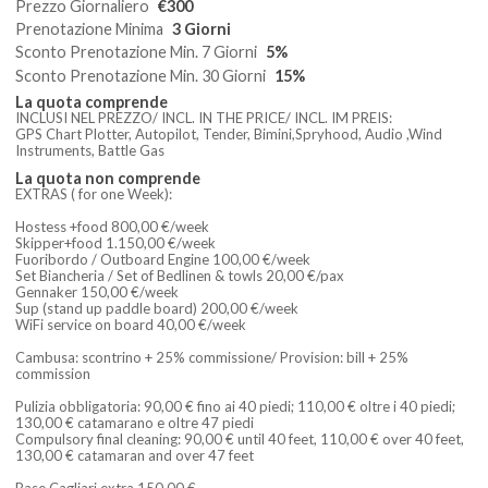
Prezzo Giornaliero
€300
Prenotazione Minima
3 Giorni
Sconto Prenotazione Min. 7 Giorni
5%
Sconto Prenotazione Min. 30 Giorni
15%
La quota comprende
INCLUSI NEL PREZZO/ INCL. IN THE PRICE/ INCL. IM PREIS:
GPS Chart Plotter, Autopilot, Tender, Bimini,Spryhood, Audio ,Wind
Instruments, Battle Gas
La quota non comprende
EXTRAS ( for one Week):
Hostess +food 800,00 €/week
Skipper+food 1.150,00 €/week
Fuoribordo / Outboard Engine 100,00 €/week
Set Biancheria / Set of Bedlinen & towls 20,00 €/pax
Gennaker 150,00 €/week
Sup (stand up paddle board) 200,00 €/week
WiFi service on board 40,00 €/week
Cambusa: scontrino + 25% commissione/ Provision: bill + 25%
commission
Pulizia obbligatoria: 90,00 € fino ai 40 piedi; 110,00 € oltre i 40 piedi;
130,00 € catamarano e oltre 47 piedi
Compulsory final cleaning: 90,00 € until 40 feet, 110,00 € over 40 feet,
130,00 € catamaran and over 47 feet