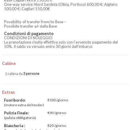
Base Cagliari extra 150,00 €
One-way service: Nord Sardinia (Olbia, Portisco) 600,00 €; Alghero
500,00 €; Cagliari 150,00€
Possibility of transfer from/to Base -
Possibile transfer a/r dalla Base
Condizioni di pagamento
CONDIZIONI DI NOLEGGIO
La prenotazione risulta effettiva solo con l’avvenuto pagamento del
50%. Il saldo va versato entro 30 giorni dall’imbarco
Cabine
1 cabina da
3 persone
Extras
Fuoribordo:
€100 /giorno
(motore extra del tender)
Pulizia Finale:
€90 /giorno
(pulizia obbligatoria)
Biancheria :
€20 /giorno