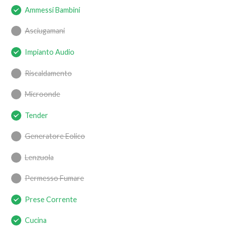
Ammessi Bambini
Asciugamani
Impianto Audio
Riscaldamento
Microonde
Tender
Generatore Eolico
Lenzuola
Permesso Fumare
Prese Corrente
Cucina