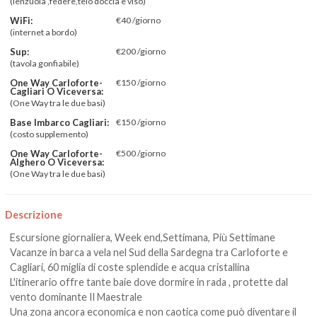
(lenzuola ,federe,telo doccia e viso)
WiFi:
€40 /giorno
(internet a bordo)
Sup:
€200 /giorno
(tavola gonfiabile)
One Way Carloforte-
€150 /giorno
Cagliari O Viceversa:
(One Way tra le due basi)
Base Imbarco Cagliari:
€150 /giorno
(costo supplemento)
One Way Carloforte-
€500 /giorno
Alghero O Viceversa:
(One Way tra le due basi)
Descrizione
Escursione giornaliera, Week end,Settimana, Più Settimane
Vacanze in barca a vela nel Sud della Sardegna tra Carloforte e
Cagliari, 60 miglia di coste splendide e acqua cristallina
L'itinerario offre tante baie dove dormire in rada , protette dal
vento dominante Il Maestrale
Una zona ancora economica e non caotica come può diventare il