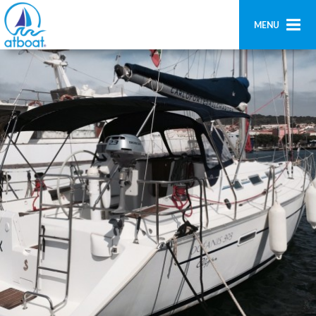
MENU
Home
Ricerca
Contatti
Aggiungi imbarcazione
Accedi
Registrati