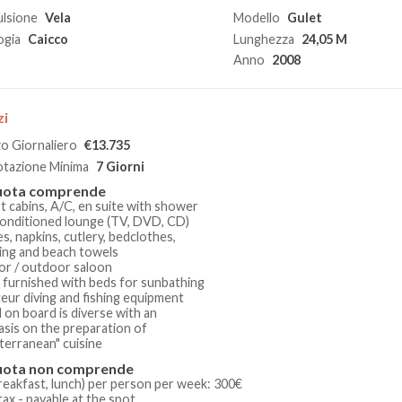
lsione
Vela
Modello
Gulet
ogia
Caicco
Lunghezza
24,05 M
Anno
2008
zi
o Giornaliero
€13.735
tazione Minima
7 Giorni
uota comprende
st cabins, A/C, en suite with shower
-conditioned lounge (TV, DVD, CD)
es, napkins, cutlery, bedclothes,
ing and beach towels
oor / outdoor saloon
k furnished with beds for sunbathing
teur diving and fishing equipment
d on board is diverse with an
sis on the preparation of
terranean" cuisine
uota non comprende
reakfast, lunch) per person per week: 300€
tax - payable at the spot