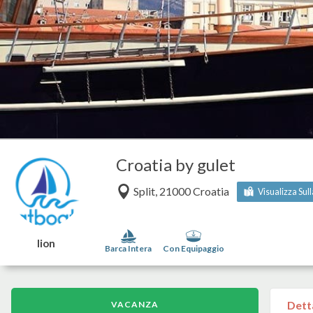
Croatia by gulet
Split, 21000 Croatia
Visualizza Sul
lion
Barca Intera
Con Equipaggio
Dett
VACANZA