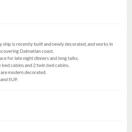
y ship is recently built and newly decorated, and works in
discovering Dalmatian coast.
ce for late night dinners and long talks.
e bed cabins and 2 twin bed cabins.
ts are modern decorated.
 and SUP.