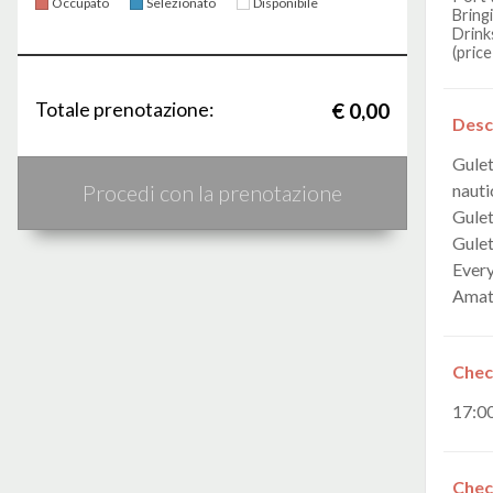
Occupato
Selezionato
Disponibile
Bring
Drinks
(price
Totale prenotazione:
€ 0,00
Desc
Gulet
nauti
Procedi con la prenotazione
Gulet
Gulet
Every
Amate
Chec
17:0
Chec