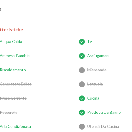
0
tteristiche
Acqua Calda
Tv
Ammessi Bambini
Asciugamani
Riscaldamento
Microonde
Generatore Eolico
Lenzuola
Prese Corrente
Cucina
Passerella
Prodotti Da Bagno
Aria Condizionata
Utensili Da Cucina