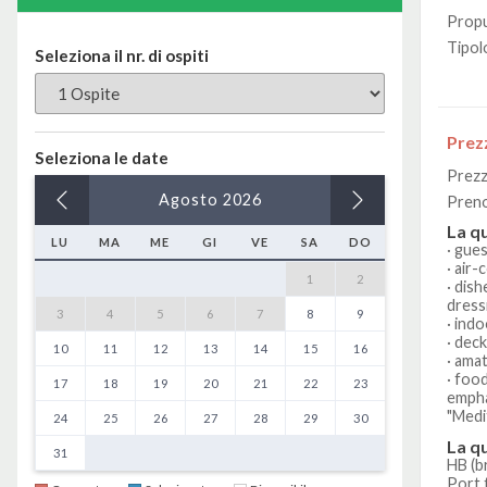
Propu
Tipol
Seleziona il nr. di ospiti
Prez
Seleziona le date
Prezz
Agosto
2026
Preno
La q
LU
MA
ME
GI
VE
SA
DO
· gue
· air
1
2
· dish
dress
3
4
5
6
7
8
9
· ind
· dec
10
11
12
13
14
15
16
· ama
· foo
17
18
19
20
21
22
23
empha
"Medi
24
25
26
27
28
29
30
La q
31
HB (b
Port 