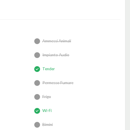
Ammessi Animali
Impianto Audio
Tender
Permesso Fumare
Frigo
Wi-Fi
Bimini