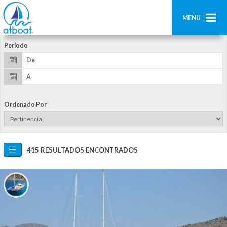
MENU
Período
Home
Búsqueda
Contáctenos
Ordenado Por
Añadir barco
Acceder
415 RESULTADOS ENCONTRADOS
Regístrate