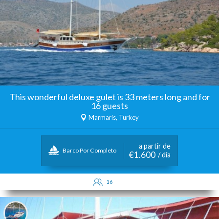
This wonderful deluxe gulet is 33 meters long and for
16 guests
Marmaris, Turkey
a partir de
Barco Por Completo
€1.600
/ día
16