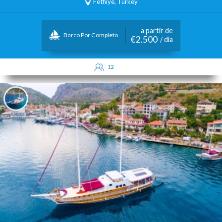
Fethiye, Turkey
a partir de
Barco Por Completo
€2.500
/ día
12