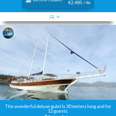
Barco Por Completo
€2.485
/ día
12
This wonderful deluxe gulet is 30 meters long and for
12 guests.