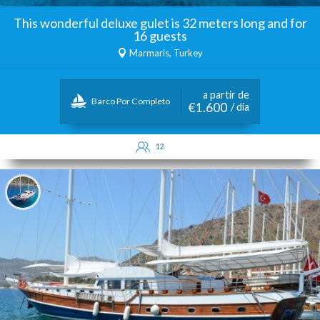
This wonderful deluxe gulet is 32 meters long and for
16 guests
Marmaris, Turkey
a partir de
Barco Por Completo
€1.600
/ día
12