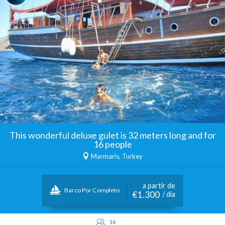
This wonderful deluxe gulet is 32 meters long and for
16 people
Marmaris, Turkey
a partir de
Barco Por Completo
€1.300
/ día
16