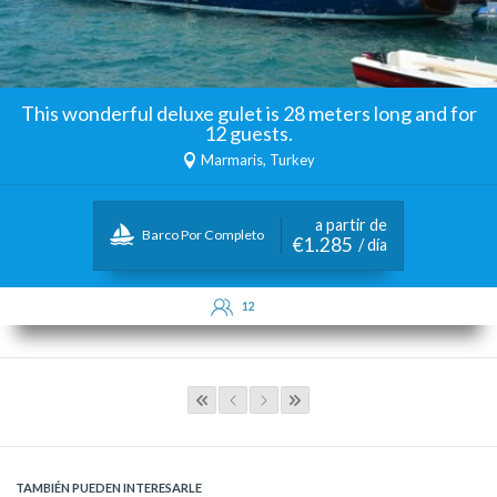
This wonderful deluxe gulet is 28 meters long and for
12 guests.
Marmaris, Turkey
a partir de
Barco Por Completo
€1.285
/ día
12
TAMBIÉN PUEDEN INTERESARLE