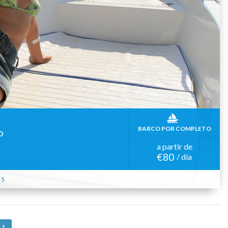
BARCO POR COMPLETO
o
a partir de
€80
/ día
5
1