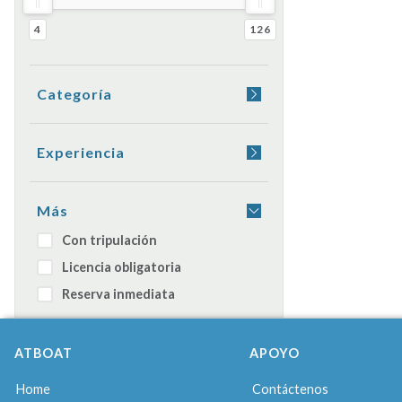
4
126
Categoría
Yacht
Barco de vela
Experiencia
Lancha neumática
Beber a bordo
Catamarán
Cena a bordo
Más
Motos acuáticas
Dormir en el barco
Con tripulación
Goleta
Licencia obligatoria
Barco diaria
Reserva inmediata
ATBOAT
APOYO
Home
Contáctenos