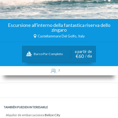
Escursione all'interno della fantastica riserva dello
zingaro
Castellammare Del Golfo, Italy
a partir de
Barco Por Completo
€60
/ día
7
TAMBIÉN PUEDEN INTERESARLE
Alquiler de embarcaciones
Belize City