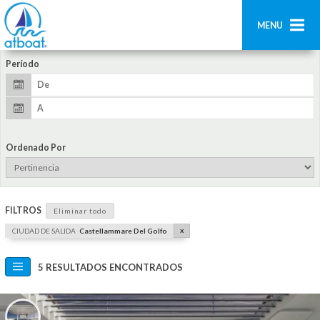
MENU
Período
Home
Búsqueda
Contáctenos
Ordenado Por
Añadir barco
Acceder
FILTROS
Eliminar todo
Regístrate
x
CIUDAD DE SALIDA
Castellammare Del Golfo
5 RESULTADOS ENCONTRADOS