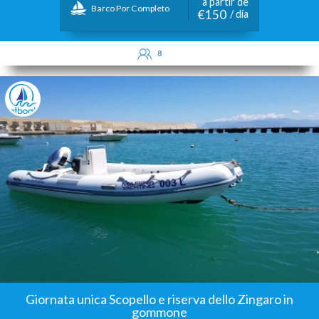
a partir de
Barco Por Completo
€150
/ día
8
Giornata unica Scopello e riserva dello Zingaro in
gommone