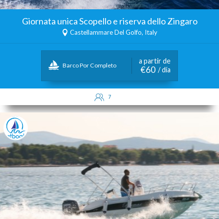
Giornata unica Scopello e riserva dello Zingaro
Castellammare Del Golfo, Italy
a partir de
Barco Por Completo
€60
/ día
7