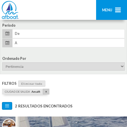
MENU
Período
Home
Búsqueda
Contáctenos
Ordenado Por
Añadir barco
Acceder
FILTROS
Eliminar todo
Regístrate
x
CIUDAD DE SALIDA
Amalfi
2 RESULTADOS ENCONTRADOS