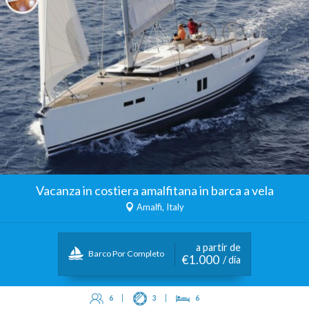
Vacanza in costiera amalfitana in barca a vela
Amalfi, Italy
a partir de
Barco Por Completo
€1.000
/ día
6
3
6