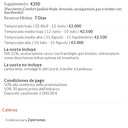
Supplemento
€250
(Pacchetto Comfort (pulizia finale, lenzuola, asciugamani, gas e tender con
fuoribordo))
Reserva Mínima
7 Días
Temporada baja
( 03 Abril - 12 Junio )
€2.000
Temporada media-baja
( 12 Junio - 10 Julio )
€2.500
Temporada media-alta
( 21 Agosto - 11 Septiembre )
€2.500
Temporada alta
( 10 Julio - 21 Agosto )
€3.000
La cuota incluye
IVA 22%, assicurazione casco con franchigia, gas butano, attrezzature
come descrizione imbarcazione ed inventario.
La cuota no incluye
carburante, ormeggi in altri porti, transfer e kambusa.
Condiciones de pago
50% alla conferma della prenotazione.
50% 30 giorni prima dell'imbarco.
Deposito cauzionale 2.000,00 €
Cabinas
3 cabinas para
2 personas