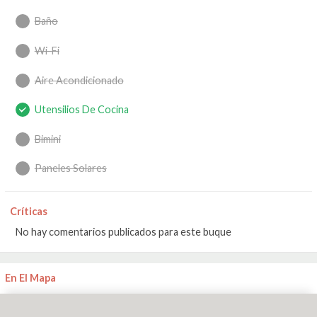
Baño
Wi-Fi
Aire Acondicionado
Utensilios De Cocina
Bimini
Paneles Solares
Críticas
No hay comentarios publicados para este buque
En El Mapa