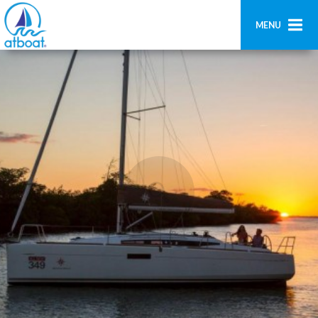
MENU
Home
Búsqueda
Contáctenos
Añadir barco
Acceder
Regístrate