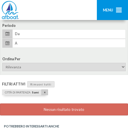
MENU
Periodo
Home
Ricerca
Contatti
Ordina Per
Aggiungi imbarcazione
Accedi
FILTRI ATTIVI
Rimuovi tutti
Registrati
x
CITTÀ DI PARTENZA
Sami
Nessun risultato trovato
POTREBBERO INTERESSARTI ANCHE