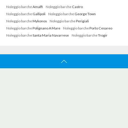
Noleggio barche
Amalfi
Noleggio barche
Castro
Noleggio barche
Gallipoli
Noleggio barche
George Town
Noleggio barche
Mykonos
Noleggio barche
Perigiali
Noleggio barche
Polignano A Mare
Noleggio barche
Porto Cesareo
Noleggio barche
Santa Maria Navarrese
Noleggio barche
Trogir
ATBOAT
Home
Ricerca
Chi Siamo
Lavora Con Noi
Collabora Con Noi
SUPPORTO
Contatti
FAQ
Come Funziona
Fiducia E Sicurezza
Mediatori Certificati
Promozione Annunci In Evidenza