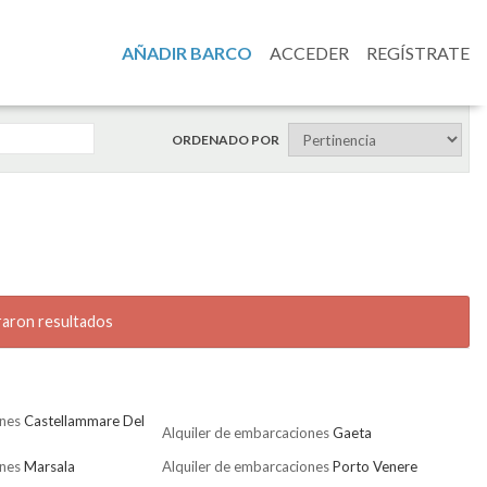
AÑADIR BARCO
ACCEDER
REGÍSTRATE
ORDENADO POR
raron resultados
ones
Castellammare Del
Alquiler de embarcaciones
Gaeta
ones
Marsala
Alquiler de embarcaciones
Porto Venere