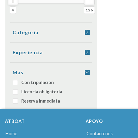
4
126
Categoría
Yacht
Barco de vela
Experiencia
Lancha neumática
Beber a bordo
Catamarán
Cena a bordo
Más
Motos acuáticas
Dormir en el barco
Con tripulación
Goleta
Licencia obligatoria
Barco diaria
Reserva inmediata
ATBOAT
APOYO
Home
Contáctenos