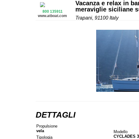
Vacanza e relax in bar
meraviglie siciliane
800 135911
www.atboat.com
Trapani, 91100 Italy
DETTAGLI
Propulsione
vela
Modello
CYCLADES 3
Tipologia