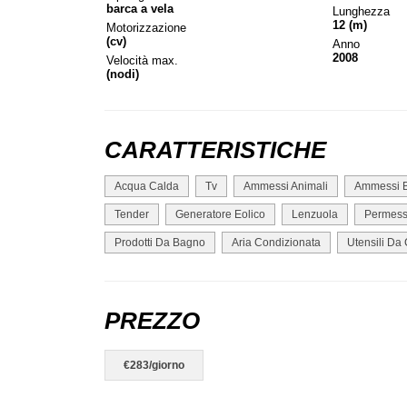
barca a vela
Lunghezza
12 (m)
Motorizzazione
(cv)
Anno
2008
Velocità max.
(nodi)
CARATTERISTICHE
Acqua Calda
Tv
Ammessi Animali
Ammessi 
Tender
Generatore Eolico
Lenzuola
Permess
Prodotti Da Bagno
Aria Condizionata
Utensili Da
PREZZO
€283/giorno