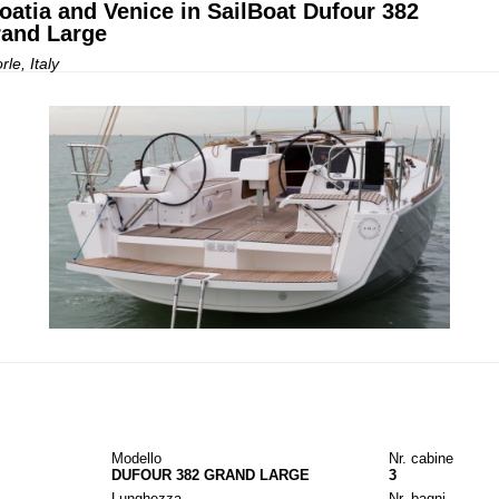
oatia and Venice in SailBoat Dufour 382
and Large
rle, Italy
Modello
Nr. cabine
DUFOUR 382 GRAND LARGE
3
Lunghezza
Nr. bagni