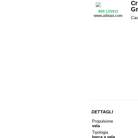
Cr
Gr
800 135911
www.atboat.com
Cao
DETTAGLI
Propulsione
vela
Tipologia
barca a vela