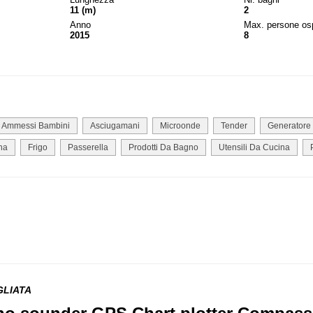
11 (m)
2
Anno
Max. persone osp
2015
8
Ammessi Bambini
Asciugamani
Microonde
Tender
Generatore 
na
Frigo
Passerella
Prodotti Da Bagno
Utensili Da Cucina
GLIATA