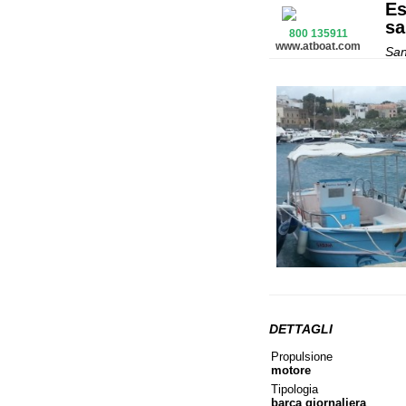
Es
sa
800 135911
www.atboat.com
San
DETTAGLI
Propulsione
motore
Tipologia
barca giornaliera