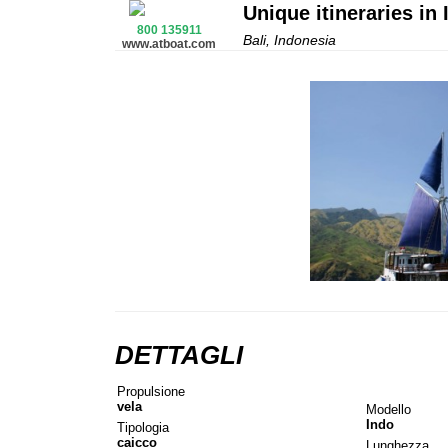
Unique itineraries in
800 135911
Bali, Indonesia
www.atboat.com
DETTAGLI
Propulsione
vela
Modello
Indo
Tipologia
caicco
Lunghezza