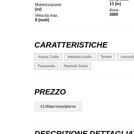
13 (m)
Motorizzazione
(cv)
Anno
2009
Velocità max.
8 (nodi)
CARATTERISTICHE
Acqua Calda
Impianto Audio
Tender
Lenzuol
Passerella
Pannelli Solari
PREZZO
€136/persona/giorno
DESCRIZIONE DETTAGLIA